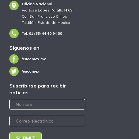
Oficina Nacional
Via José López Portillo N 69
Col. San Francisco Chilpan
Tultitlán, Estado de México
Tel:
01 (55) 44 40 94 00
Síguenos en:
/eucomex.mx
/eucomex
Suscribirse para recibir
noticias
SUBMIT